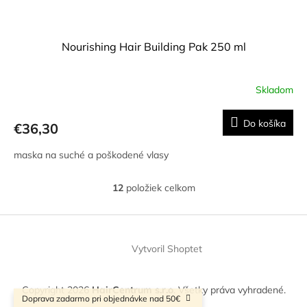
Nourishing Hair Building Pak 250 ml
Skladom
Priemerné
hodnotenie
produktu
Do košíka
€36,30
je
5,0
maska na suché a poškodené vlasy
z
5
hviezdičiek.
12
položiek celkom
O
v
l
Z
á
á
d
Vytvoril Shoptet
p
a
ä
c
t
i
Copyright 2026
HairCentrum s.r.o
. Všetky práva vyhradené.
i
e
Doprava zadarmo pri objednávke nad 50€