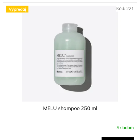
Kód:
221
Výpredaj
MELU shampoo 250 ml
Skladom
Priemerné
hodnotenie