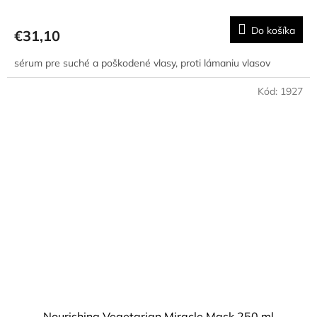
Do košíka
€31,10
sérum pre suché a poškodené vlasy, proti lámaniu vlasov
Kód:
1927
Nourishing Vegetarian Miracle Mask 250 ml