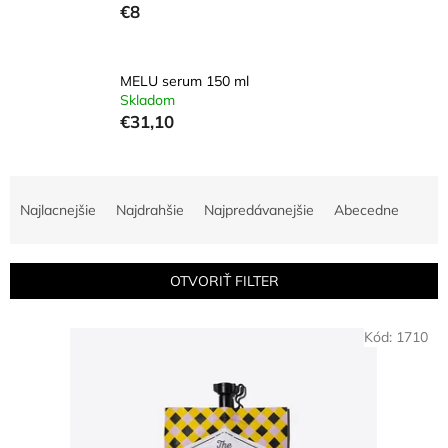
€8
MELU serum 150 ml
Skladom
€31,10
R
a
Najlacnejšie
Najdrahšie
Najpredávanejšie
Abecedne
d
e
n
OTVORIŤ FILTER
i
e
V
p
Kód:
1710
ý
r
p
o
i
d
s
u
p