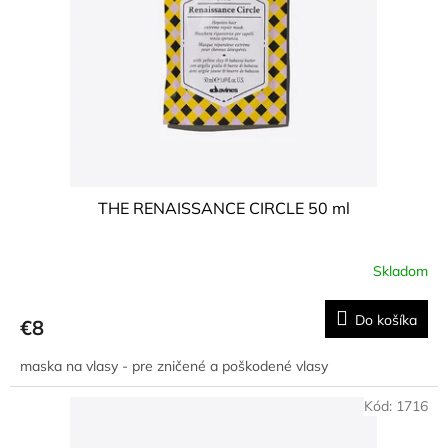
k
r
t
o
o
d
v
u
k
t
o
v
THE RENAISSANCE CIRCLE 50 ml
Skladom
Priemerné
hodnotenie
produktu
Do košíka
€8
je
5,0
maska na vlasy - pre zničené a poškodené vlasy
z
5
hviezdičiek.
Kód:
1716