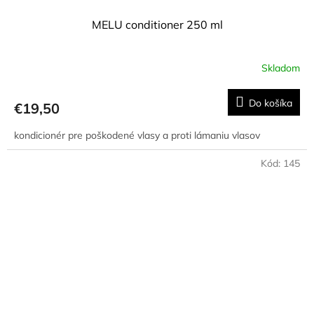
MELU conditioner 250 ml
Skladom
Priemerné
hodnotenie
produktu
Do košíka
€19,50
je
5,0
kondicionér pre poškodené vlasy a proti lámaniu vlasov
z
5
hviezdičiek.
Kód:
145