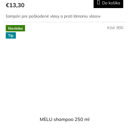
produktu
Do košíka
€13,30
je
4,5
šampón pre poškodené vlasy a proti lámaniu vlasov
z
5
hviezdičiek.
Kód:
900
Novinka
Tip
MELU shampoo 250 ml