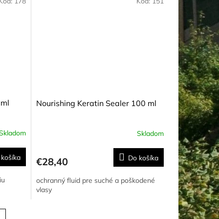
Kód:
178
Kód:
151
 ml
Nourishing Keratin Sealer 100 ml
Skladom
Skladom
 košíka
Do košíka
€28,40
iu
ochranný fluid pre suché a poškodené
vlasy