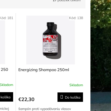
Kód:
181
Kód:
138
 250
Energizing Shampoo 250ml
Skladom
Skladom
Priemerné
hodnotenie
produktu
 košíka
Do košíka
€22,30
je
4,0
nickej
šampón proti vypadávaniu vlasov
z