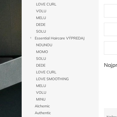
LOVE CURL
VOLU
MELU
DEDE
SOLU
Essential Haircare VÝPREDAJ
NOUNOU
MOMO
SOLU
Najp
DEDE
LOVE CURL
LOVE SMOOTHING
MELU
VOLU
MINU
Alchemic
R
Authentic
a