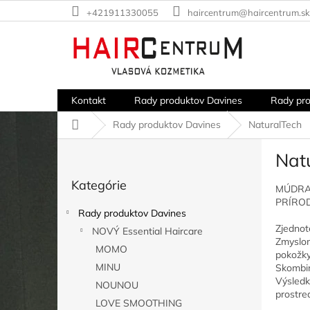
Prejsť
+421911330055
haircentrum@haircentrum.sk
na
obsah
Kontakt
Rady produktov Davines
Rady pr
Domov
Rady produktov Davines
NaturalTech
B
Nat
o
Preskočiť
č
Kategórie
kategórie
MÚDRA
n
PRÍRO
ý
Rady produktov Davines
p
Zjednote
NOVÝ Essential Haircare
a
Zmyslom
MOMO
n
pokožky
e
MINU
Skombin
l
Výsledk
NOUNOU
prostred
LOVE SMOOTHING