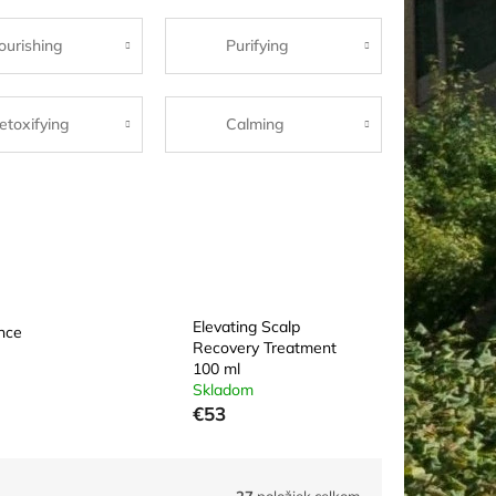
ourishing
Purifying
etoxifying
Calming
Elevating Scalp
nce
Recovery Treatment
100 ml
Skladom
€53
27
položiek celkom