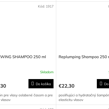
hviezdičiek.
Kód:
1917
WING SHAMPOO 250 ml
Replumping Shampoo 250 
Skladom
Priemerné
hodnotenie
produktu
Do košíka
Do
,30
€22,30
je
5,0
n pre vlasy oslabené časom a pre
posilňujúci a hydratačný šampón
z
 vlasov
elasticitu vlasov
5
hviezdičiek.