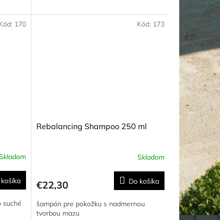
5
hviezdičiek.
Kód:
170
Kód:
173
Rebalancing Shampoo 250 ml
Skladom
Skladom
 košíka
Do košíka
€22,30
o suché
šampón pre pokožku s nadmernou
tvorbou mazu