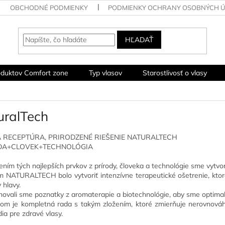
OBCHODNÉ PODMIENKY
PODMIENKY OCHRANY OSOBNÝCH 
HĽADAŤ
oduktov Comfort zone
Typ vlasov
Starostlivosť o vlasy
uralTech
 RECEPTÚRA, PRIRODZENÉ RIEŠENIE NATURALTECH
DA+CLOVEK+TECHNOLÓGIA
ním tých najlepších prvkov z prírody, človeka a technológie sme vytvorili
 NATURALTECH bolo vytvoriť intenzívne terapeutické ošetrenie, ktor
 hlavy.
ovali sme poznatky z aromaterapie a biotechnológie, aby sme optimalizo
om je kompletná rada s takým zložením, ktoré zmierňuje nerovnováh
ia pre zdravé vlasy.