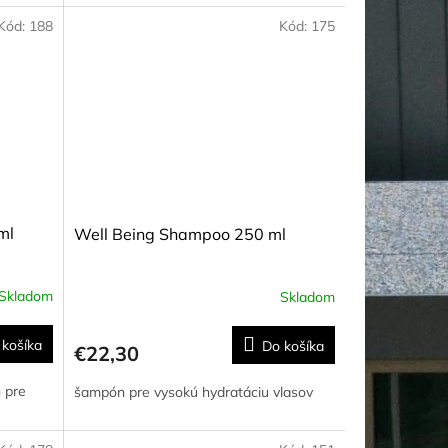
Kód:
188
Kód:
175
ml
Well Being Shampoo 250 ml
Skladom
Skladom
 košíka
Do košíka
€22,30
 pre
šampón pre vysokú hydratáciu vlasov