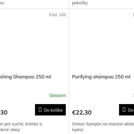
ku
pokožky
5
hviezdičiek.
Kód:
145
ishing Shampoo 250 ml
Purifying shampoo 250 ml
Skladom
Priemerné
hodnotenie
produktu
Do košíka
Do
,30
€22,30
je
5,0
n pre suché, krehké a
čistiaci šampón na mastné aleb
z
dené vlasy
lupiny
5