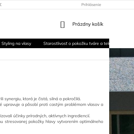
ÚDAJOV
Prihlásenie
NÁKUPNÝ
Prázdny košík
KOŠÍK
Styling na vlasy
Starostlivosť o pokožku tváre a tela
Staro
 synergiu, ktorá je čistá, silná a pokročilá.
é upravuje a pôsobí proti castým problémom vlasov a
vali účinky prírodných, aktívnych ingrediencií.
u stresovanej pokožky hlavy vytvorením optimálneho