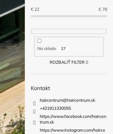
€
22
€
78
Na sklade
27
ROZBALIŤ FILTER
Kontakt
haircentrum
@
haircentrum.sk
+421911330055
https://www.facebook.com/haircen
trum.sk
https://www.instagram.com/hairce