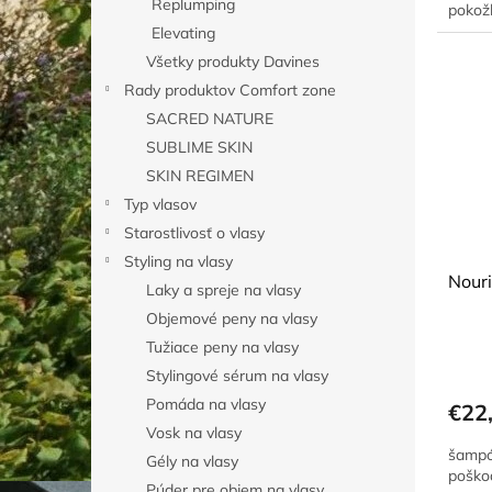
Replumping
pokož
Elevating
Všetky produkty Davines
Rady produktov Comfort zone
SACRED NATURE
SUBLIME SKIN
SKIN REGIMEN
Typ vlasov
Starostlivosť o vlasy
Styling na vlasy
Nour
Laky a spreje na vlasy
Objemové peny na vlasy
Tužiace peny na vlasy
Stylingové sérum na vlasy
Pomáda na vlasy
€22
Vosk na vlasy
šampó
Gély na vlasy
poško
Púder pre objem na vlasy