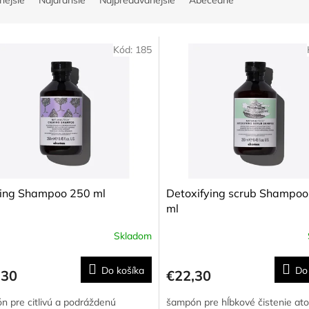
nejšie
Najdrahšie
Najpredávanejšie
Abecedne
Kód:
185
ing Shampoo 250 ml
Detoxifying scrub Shampoo
ml
Skladom
Priemerné
hodnotenie
produktu
Do košíka
Do
,30
€22,30
je
5,0
n pre citlivú a podráždenú
šampón pre hĺbkové čistenie ato
z