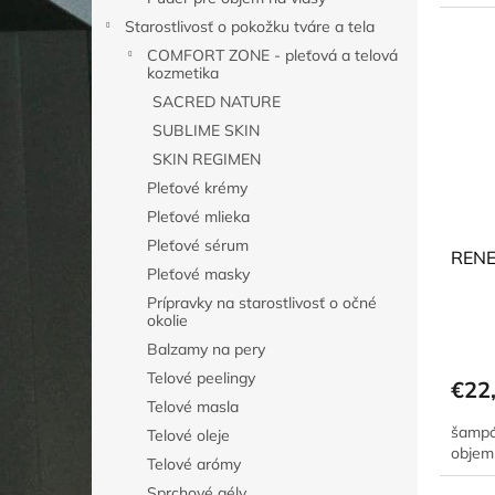
Starostlivosť o pokožku tváre a tela
COMFORT ZONE - pleťová a telová
kozmetika
SACRED NATURE
SUBLIME SKIN
SKIN REGIMEN
Pleťové krémy
Pleťové mlieka
Pleťové sérum
RENE
Pleťové masky
Prípravky na starostlivosť o očné
okolie
Balzamy na pery
Telové peelingy
€22
Telové masla
šampó
Telové oleje
objem
Telové arómy
Sprchové gély