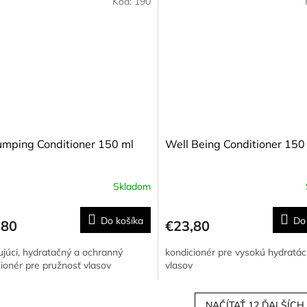
Kód:
190
umping Conditioner 150 ml
Well Being Conditioner 150
Skladom
Do košíka
Do
,80
€23,80
ujúci, hydratačný a ochranný
kondicionér pre vysokú hydratác
ionér pre pružnosť vlasov
vlasov
NAČÍTAŤ 12 ĎALŠÍCH