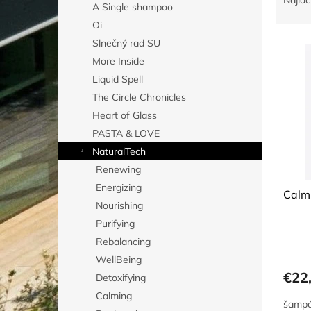
Najlac
A Single shampoo
d
Oi
e
V
n
Slnečný rad SU
ý
i
More Inside
p
e
Liquid Spell
i
p
The Circle Chronicles
s
r
Heart of Glass
p
o
r
PASTA & LOVE
d
o
u
NaturalTech
d
k
Renewing
u
t
Energizing
Calm
k
o
Nourishing
t
v
Purifying
o
v
Rebalancing
WellBeing
€22
Detoxifying
Calming
šampó