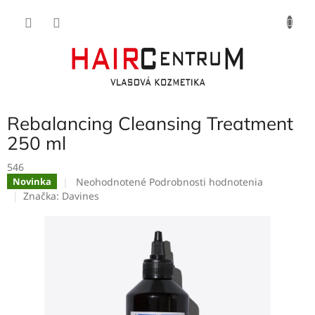
Prejsť
NÁKU
na
obsah
KOŠÍK
Rebalancing Cleansing Treatment
250 ml
546
Priemerné
Neohodnotené
Podrobnosti hodnotenia
Novinka
hodnotenie
Značka:
Davines
produktu
je
0,0
z
5
hviezdičiek.