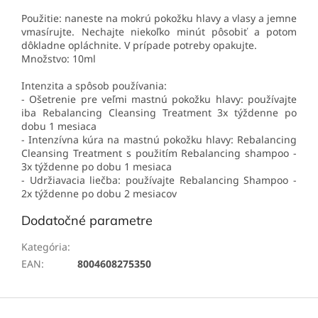
Použitie: naneste na mokrú pokožku hlavy a vlasy a jemne
vmasírujte. Nechajte niekoľko minút pôsobiť a potom
dôkladne opláchnite. V prípade potreby opakujte.
Množstvo: 10ml
Intenzita a spôsob používania:
- Ošetrenie pre veľmi mastnú pokožku hlavy: používajte
iba Rebalancing Cleansing Treatment 3x týždenne po
dobu 1 mesiaca
- Intenzívna kúra na mastnú pokožku hlavy: Rebalancing
Cleansing Treatment s použitím Rebalancing shampoo -
3x týždenne po dobu 1 mesiaca
- Udržiavacia liečba: používajte Rebalancing Shampoo -
2x týždenne po dobu 2 mesiacov
Dodatočné parametre
Kategória
:
Sérum na vlasy
EAN
:
8004608275350
Z