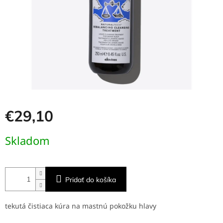
€29,10
Jednotková
Skladom
cena:
Pridať do košíka
tekutá čistiaca kúra na mastnú pokožku hlavy