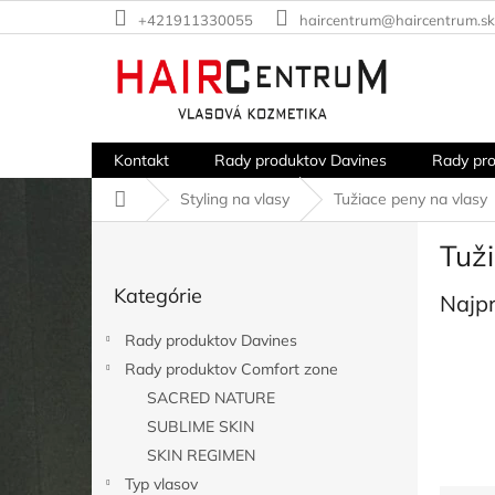
Prejsť
+421911330055
haircentrum@haircentrum.sk
na
obsah
Kontakt
Rady produktov Davines
Rady pr
Domov
Styling na vlasy
Tužiace peny na vlasy
B
Tuž
o
Preskočiť
č
Kategórie
kategórie
Najp
n
ý
Rady produktov Davines
p
Rady produktov Comfort zone
a
SACRED NATURE
n
e
SUBLIME SKIN
l
SKIN REGIMEN
Typ vlasov