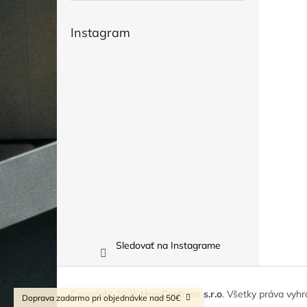
Instagram
Sledovať na Instagrame
Z
á
Copyright 2026
HairCentrum s.r.o
. Všetky práva vyh
Doprava zadarmo pri objednávke nad 50€
p