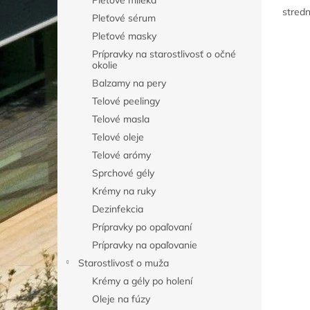
Pleťové mlieka
stredn
Pleťové sérum
Pleťové masky
Prípravky na starostlivosť o očné
okolie
Balzamy na pery
Telové peelingy
Telové masla
Telové oleje
Telové arómy
Sprchové gély
Krémy na ruky
Dezinfekcia
Prípravky po opaľovaní
Prípravky na opaľovanie
Starostlivosť o muža
Krémy a gély po holení
Oleje na fúzy