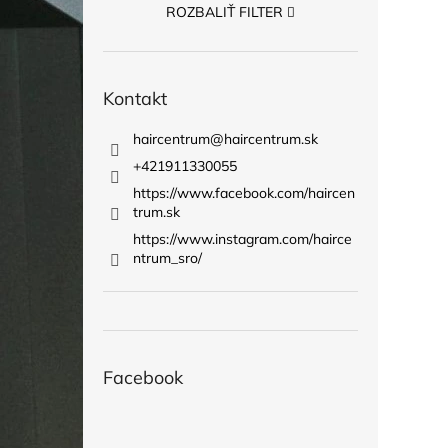
ROZBALIŤ FILTER
Kontakt
haircentrum
@
haircentrum.sk
+421911330055
https://www.facebook.com/haircen
trum.sk
https://www.instagram.com/hairce
ntrum_sro/
Facebook