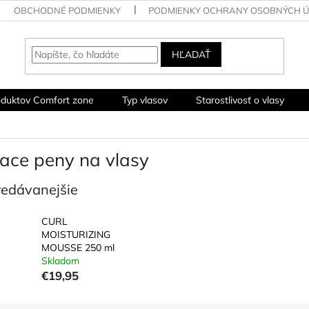
OBCHODNÉ PODMIENKY
PODMIENKY OCHRANY OSOBNÝCH 
HĽADAŤ
oduktov Comfort zone
Typ vlasov
Starostlivosť o vlasy
iace peny na vlasy
redávanejšie
CURL
MOISTURIZING
MOUSSE 250 ml
Skladom
€19,95