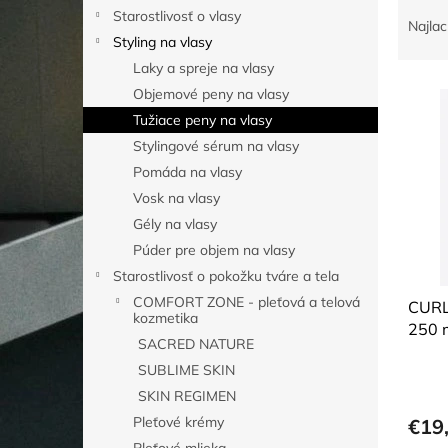
R
Starostlivosť o vlasy
a
Najlac
Styling na vlasy
d
e
Laky a spreje na vlasy
V
n
Objemové peny na vlasy
ý
i
Tužiace peny na vlasy
p
e
Stylingové sérum na vlasy
i
p
Pomáda na vlasy
s
r
p
o
Vosk na vlasy
r
d
Gély na vlasy
o
u
Púder pre objem na vlasy
d
k
Starostlivosť o pokožku tváre a tela
u
t
COMFORT ZONE - pleťová a telová
k
CURL
o
kozmetika
t
250 
v
SACRED NATURE
o
SUBLIME SKIN
v
SKIN REGIMEN
Pleťové krémy
€19