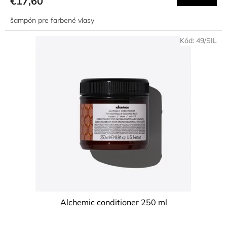
€17,60
je
4,8
šampón pre farbené vlasy
z
5
Kód:
49/SIL
hviezdičiek.
Alchemic conditioner 250 ml