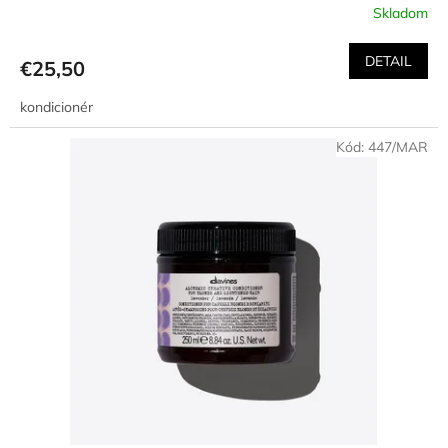
Skladom
Priemerné
hodnotenie
produktu
DETAIL
€25,50
je
5,0
kondicionér
z
5
Kód:
447/MAR
hviezdičiek.