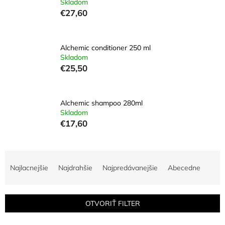
Skladom
€27,60
Alchemic conditioner 250 ml
Skladom
€25,50
Alchemic shampoo 280ml
Skladom
€17,60
R
a
Najlacnejšie
Najdrahšie
Najpredávanejšie
Abecedne
d
e
n
OTVORIŤ FILTER
i
e