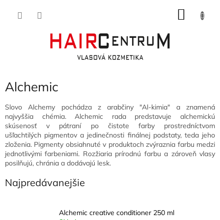
Prejsť
NÁKU
na
obsah
KOŠÍK
Alchemic
Slovo Alchemy pochádza z arabčiny "Al-kimia" a znamená
najvyššia chémia. Alchemic rada predstavuje alchemickú
skúsenosť v pátraní po čistote farby prostredníctvom
ušľachtilých pigmentov a jedinečnosti finálnej podstaty, teda jeho
zloženia. Pigmenty obsiahnuté v produktoch zvýraznia farbu medzi
jednotlivými farbeniami. Rozžiaria prírodnú farbu a zároveň vlasy
posilňujú, chránia a dodávajú lesk.
Najpredávanejšie
Alchemic creative conditioner 250 ml