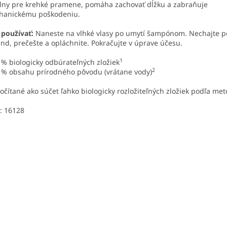
lny pre krehké pramene, pomáha zachovať dĺžku a zabraňuje
hanickému poškodeniu.
používať:
Naneste na vlhké vlasy po umytí šampónom. Nechajte p
nd, prečešte a opláchnite. Pokračujte v úprave účesu.
1
 % biologicky odbúrateľných zložiek
2
 % obsahu prírodného pôvodu (vrátane vody)
očítané ako súčet ľahko biologicky rozložiteľných zložiek podľa m
: 16128