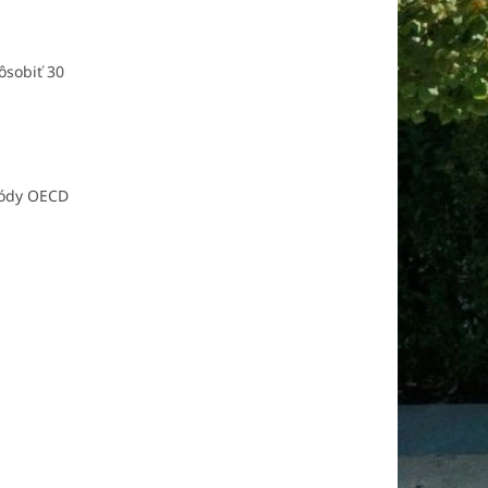
ôsobiť 30
etódy OECD