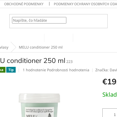
OBCHODNÉ PODMIENKY
PODMIENKY OCHRANY OSOBNÝCH ÚDA
HĽADAŤ
roduktov Comfort zone
Typ vlasov
Starostlivosť o vlasy
vlasy
MELU conditioner 250 ml
U conditioner 250 ml
223
Priemerné
1 hodnotenie
Podrobnosti hodnotenia
Značka:
Dav
ka
Tip
hodnotenie
€19
produktu
je
5,0
Jednotk
Skla
z
cena:
5
hviezdičiek.