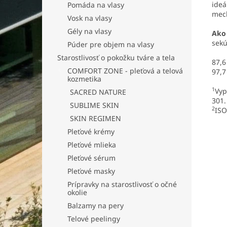
ideá
Pomáda na vlasy
mec
Vosk na vlasy
Gély na vlasy
Ako 
sekú
Púder pre objem na vlasy
Starostlivosť o pokožku tváre a tela
87,6
COMFORT ZONE - pleťová a telová
97,7
kozmetika
1
Vyp
SACRED NATURE
301.
SUBLIME SKIN
2
ISO
SKIN REGIMEN
Pleťové krémy
Pleťové mlieka
Pleťové sérum
Pleťové masky
Prípravky na starostlivosť o očné
okolie
Balzamy na pery
Telové peelingy