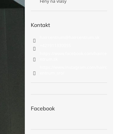
Fény na vlasy
Kontakt
haircentrum
@
haircentrum.sk
+421911330055
https://www.facebook.com/hairce
ntrum.sk
https://www.instagram.com/hairc
entrum_sro/
Facebook