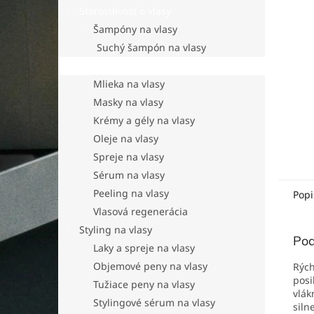
Starostlivosť o vlasy
Šampóny na vlasy
Suchý šampón na vlasy
Kondicionéry na vlasy
Mlieka na vlasy
Masky na vlasy
Krémy a gély na vlasy
Oleje na vlasy
Spreje na vlasy
Sérum na vlasy
Peeling na vlasy
Popi
Vlasová regenerácia
Styling na vlasy
Pod
Laky a spreje na vlasy
Objemové peny na vlasy
Rých
posi
Tužiace peny na vlasy
vlák
Stylingové sérum na vlasy
siln