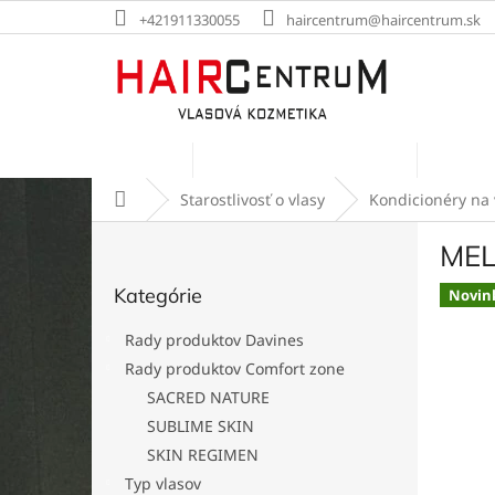
Prejsť
+421911330055
haircentrum@haircentrum.sk
na
obsah
Kontakt
Rady produktov Davines
Rady p
Domov
Starostlivosť o vlasy
Kondicionéry na 
B
MEL
o
Preskočiť
č
Kategórie
kategórie
Novin
n
ý
Rady produktov Davines
p
Rady produktov Comfort zone
a
SACRED NATURE
n
e
SUBLIME SKIN
l
SKIN REGIMEN
Typ vlasov