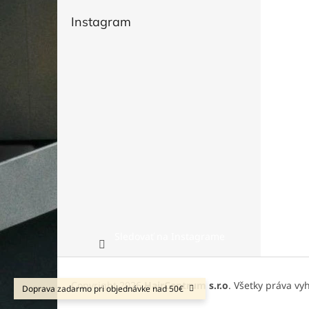
Instagram
Sledovať na Instagrame
Z
á
Copyright 2026
HairCentrum s.r.o
. Všetky práva vy
Doprava zadarmo pri objednávke nad 50€
p
ä