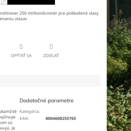
nditioner 250 ml/kondicionér pre poškodené vlasy
lámaniu vlasov
 informácie
OPÝTAŤ SA
ZDIEĽAŤ
Dodatočné parametre
 okamžité
Kategória
:
Kondicionéry na vlasy
vyživuje
EAN
:
8004608255765
dkom sú
avujú. Je