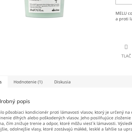
MELU co
a proti 
Detailné
TLAČ
s
Hodnotenie (1)
Diskusia
robný popis
lo pôsobiaci kondicionér proti lámavosti vlasov, ktorý je určený na
lnenie dlhých alebo poškodených vlasov. Jeho posilňujúce zloženie 
na, čím znižuje trenie a odpor, ktoré môžu viesť k lámavosti. Výsle
ejšie, odolnejšie vlasy, ktoré zostávajú mäkké, lesklé a ľahšie sa upr