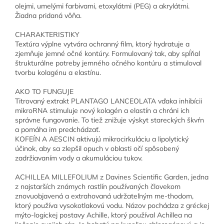
olejmi, umelými farbivami, etoxylátmi (PEG) a akrylátmi.
Žiadna pridaná vôňa.
CHARAKTERISTIKY
Textúra výplne vytvára ochranný film, ktorý hydratuje a
zjemňuje jemné očné kontúry. Formulovaný tak, aby spĺňal
štrukturálne potreby jemného očného kontúru a stimuloval
tvorbu kolagénu a elastínu.
AKO TO FUNGUJE
Titrovaný extrakt PLANTAGO LANCEOLATA vďaka inhibícii
mikroRNA stimuluje nový kolagén a elastín a chráni ich
správne fungovanie. To tiež znižuje výskyt stareckých škvŕn
a pomáha im predchádzať.
KOFEÍN A AESCIN aktivujú mikrocirkuláciu a lipolytický
účinok, aby sa zlepšil opuch v oblasti očí spôsobený
zadržiavaním vody a akumuláciou tukov.
ACHILLEA MILLEFOLIUM z Davines Scientific Garden, jedna
z najstarších známych rastlín používaných človekom
znovuobjavená a extrahovaná udržateľným me-thodom,
ktorý používa vysokotlakovú vodu. Názov pochádza z gréckej
mýto-logickej postavy Achille, ktorý používal Achillea na