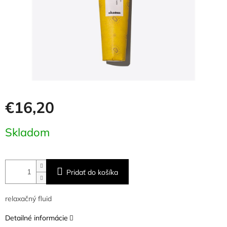
€16,20
Jednotková
Skladom
cena:
Pridať do košíka
relaxačný fluid
Detailné informácie