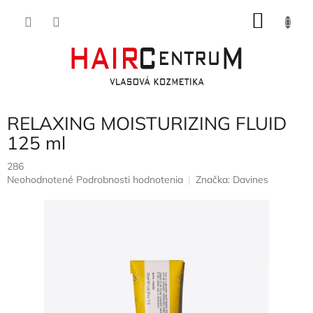
Prejsť
NÁKU
na
obsah
KOŠÍK
RELAXING MOISTURIZING FLUID
125 ml
286
Priemerné
Neohodnotené
Podrobnosti hodnotenia
Značka:
Davines
hodnotenie
produktu
je
0,0
z
5
hviezdičiek.