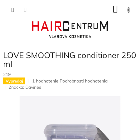
Prejsť
NÁKU
na
obsah
KOŠÍK
LOVE SMOOTHING conditioner 250
ml
219
Priemerné
1 hodnotenie
Podrobnosti hodnotenia
Výpredaj
hodnotenie
Značka:
Davines
produktu
je
5,0
z
5
hviezdičiek.