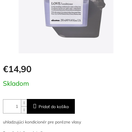
€14,90
Jednotková
Skladom
cena:
Pridať do košíka
uhladzujúci kondicionér pre porézne vlasy